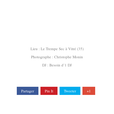
Lieu : Le Trempe Sec à Vitré (35)
Photographe : Christophe Monin
DJ : Besoin d’1 DJ
Partager
Pin It
Tweeter
+1