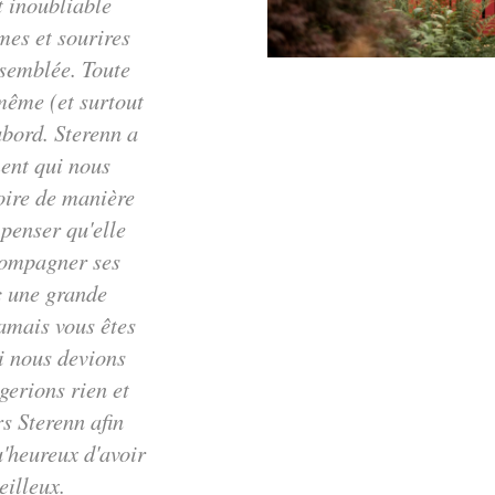
 inoubliable
es et sourires
ssemblée. Toute
même (et surtout
abord. Sterenn a
ent qui nous
toire de manière
penser qu'elle
ccompagner ses
c une grande
jamais vous êtes
Si nous devions
gerions rien et
s Sterenn afin
u'heureux d'avoir
eilleux.