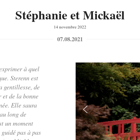
Stéphanie et Mickaël
14 novembre 2022
07.08.2021
 exprimer à quel
que. Sterenn est
a gentillesse, de
r et de la bonne
née. Elle saura
au long de
est un moment
 guidé pas à pas