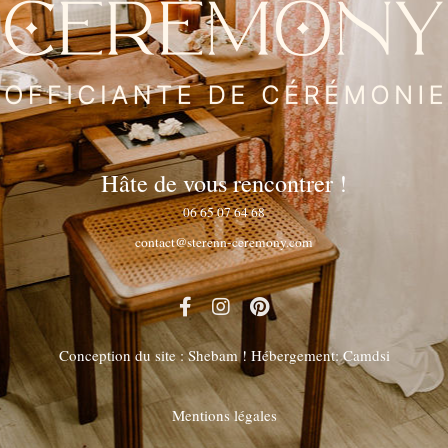
Hâte de vous rencontrer !
06 65 07 64 68
contact@sterenn-ceremony.com
Conception du site :
Shebam !
Hébergement:
Camdsi
Mentions légales