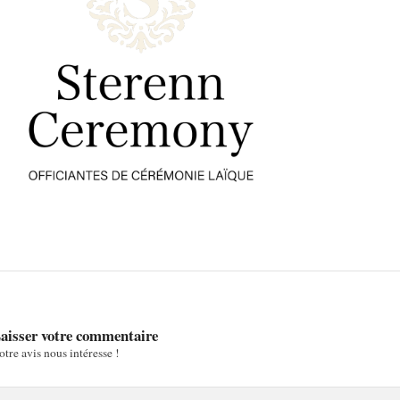
aisser votre commentaire
otre avis nous intéresse !