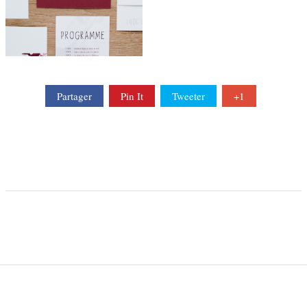
Partager
Pin It
Tweeter
+1